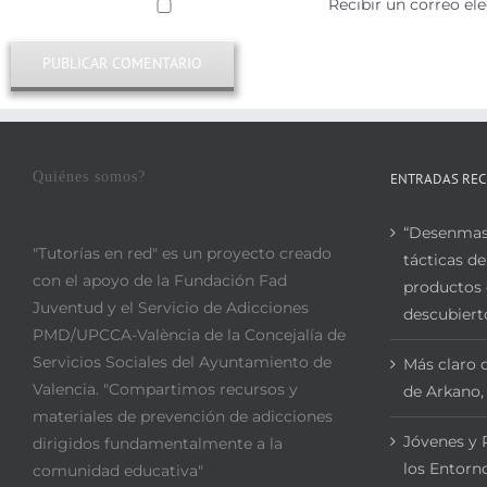
Recibir un correo el
Quiénes somos?
ENTRADAS REC
“Desenmasc
"Tutorías en red" es un proyecto creado
tácticas de
con el apoyo de la Fundación Fad
productos 
Juventud y el Servicio de Adicciones
descubiert
PMD/UPCCA-València de la Concejalía de
Servicios Sociales del Ayuntamiento de
Más claro q
Valencia. "Compartimos recursos y
de Arkano,
materiales de prevención de adicciones
Jóvenes y 
dirigidos fundamentalmente a la
los Entorno
comunidad educativa"