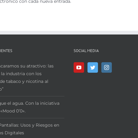
ectrónico con cada nueva entrada.
IENTES
SOCIAL MEDIA
aramos su atractivo: las
 la industria con los
de tabaco y nicotina al
o”
ue el agua. Con la iniciativa
 «Mood 0’0».
Pantallas: Usos y Riesgos en
s Digitales