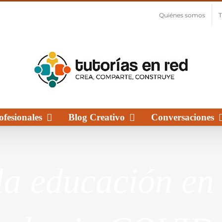
Quiénes somos
T
fesionales
Blog Creativo
Conversaciones
a educación en 