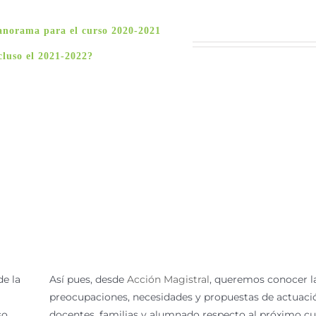
panorama para el curso 2020-2021
cluso el 2021-2022?
de la
Así pues, desde
Acción Magistral
, queremos conocer l
preocupaciones, necesidades y propuestas de actuaci
so
docentes, familias y alumnado respecto al próximo c