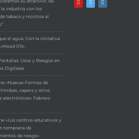
aramos su atractivo: las
 la industria con los
de tabaco y nicotina al
o”
ue el agua. Con la iniciativa
 «Mood 0’0».
Pantallas: Usos y Riesgos en
s Digitales
ne «Nuevas Formas de
himbas, vapers y otros
s electrónicos» Febrero
ne «Los centros educativos y
ón temprana de
ientos de riesgo»