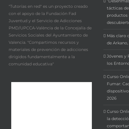
“Desenmasc
"Tutorías en red" es un proyecto creado
tácticas de
con el apoyo de la Fundación Fad
productos 
Juventud y el Servicio de Adicciones
descubiert
PMD/UPCCA-València de la Concejalía de
Servicios Sociales del Ayuntamiento de
Más claro q
Valencia. "Compartimos recursos y
de Arkano,
materiales de prevención de adicciones
Jóvenes y 
dirigidos fundamentalmente a la
los Entorno
comunidad educativa"
Curso Onli
Fumar: Cac
dispositivo
2026
Curso Onli
la detecci
comportam