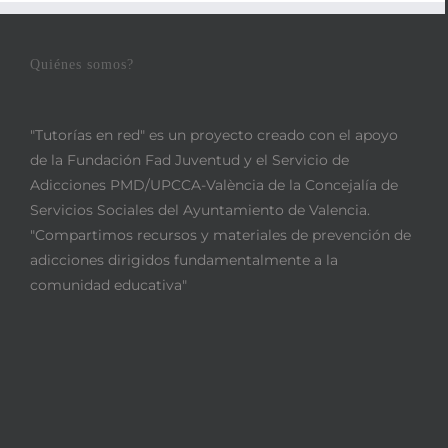
Quiénes somos?
"Tutorías en red" es un proyecto creado con el apoyo
de la Fundación Fad Juventud y el Servicio de
Adicciones PMD/UPCCA-València de la Concejalía de
Servicios Sociales del Ayuntamiento de Valencia.
"Compartimos recursos y materiales de prevención de
adicciones dirigidos fundamentalmente a la
comunidad educativa"