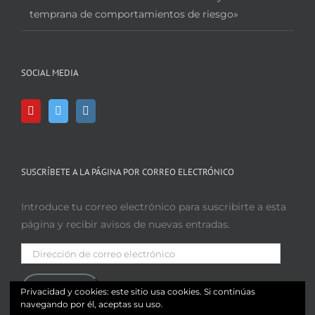
temprana de comportamientos de riesgo»
SOCIAL MEDIA
SUSCRÍBETE A LA PÁGINA POR CORREO ELECTRÓNICO
Introduce tu correo electrónico para suscribirte a esta
página y recibir avisos de nuevas entradas.
Dirección
de
correo
Suscribir
Privacidad y cookies: este sitio usa cookies. Si continúas
electrónico
navegando por él, aceptas su uso.