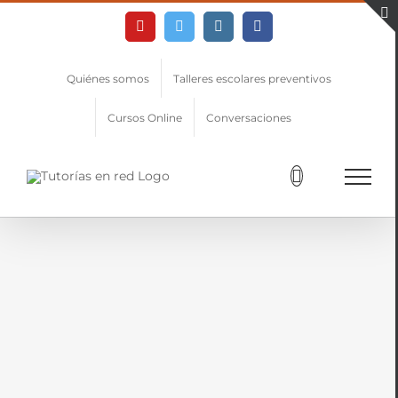
Skip
YouTube
Twitter
Instagram
Facebook
to
content
Quiénes somos
Talleres escolares preventivos
Cursos Online
Conversaciones