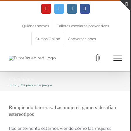
Skip
YouTube
Twitter
Instagram
Facebook
to
content
Quiénes somos
Talleres escolares preventivos
Cursos Online
Conversaciones
videojuegos
Inicio
/
Etiqueta:
videojuegos
Rompiendo barreras: Las mujeres gamers desafían
estereotipos
Recientemente estamos viendo cómo las mujeres