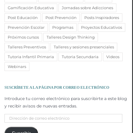
Gamificación Educativa
Jornadas sobre Adicciones
Post Educación
Post Prevención
Posts Inspiradores
Prevención Escolar
Programas
Proyectos Educativos
Próximos cursos
Talleres Design Thinking
Talleres Preventivos
Talleres y sesiones presenciales
Tutoria Infantil Primaria
Tutoria Secundaria
Videos
Webinars
SUSCRÍBETE A LA PÁGINA POR CORREO ELECTRÓNICO
Introduce tu correo electrónico para suscribirte a este blog
y recibir avisos de nuevas entradas.
Dirección
de
correo