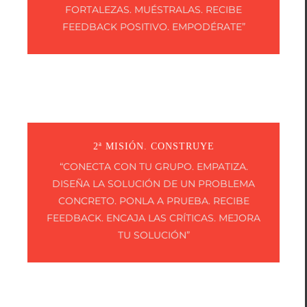
FORTALEZAS. MUÉSTRALAS. RECIBE
FEEDBACK POSITIVO. EMPODÉRATE”
2ª MISIÓN. CONSTRUYE
“CONECTA CON TU GRUPO. EMPATIZA.
DISEÑA LA SOLUCIÓN DE UN PROBLEMA
CONCRETO. PONLA A PRUEBA. RECIBE
FEEDBACK. ENCAJA LAS CRÍTICAS. MEJORA
TU SOLUCIÓN”