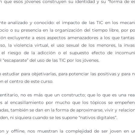
n que esos jóvenes construyen su identidad y su “forma de es
nte analizado y conocido: el impacto de las TIC en los meca
ocio o su presencia en la organización del tiempo libre, por p
n excluyente a esos aspectos amenazadores a los que tantas
, la violencia virtual, el uso sexual de los menores, la invas
on el riesgo de la adicción o el supuesto efecto de incomun
escaparate” del uso de las TIC por los jóvenes.
estudiar para objetivarlas, para potenciar las positivas y para n
n el centro de este curso.
dentitario, no es más que un constructo; que lo que es una rea
es al encasillamiento por mucho que los tópicos se empeñen
das, también se dan en la forma de aproximarse, vivir y relacio
den, ni siquiera cuando se les supone “nativos digitales”.
es on y offline, nos muestran la complejidad de ser joven en