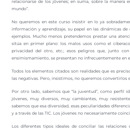
relacionarse de los jóvenes; en suma, sobre la manera e
mundo”.
No queremos en este curso insistir en lo ya sobradame
información y aprendizaje, su papel en las dinámicas de 
ejemplos. Mucho menos pretendemos prestar una atenció
sitúa en primer plano: los malos usos como el ciberacoso
privacidad del otro, etc.; esos peligros que, junto c
ensimismamiento, se presentan no infrecuentemente en el “
Todos los elementos citados son realidades que es preciso 
las negativas. Pero, insistimos, no queremos convertirlos e
Por otro lado, sabemos que “la juventud”, como perfil i
jóvenes, muy diversos, muy cambiantes, muy resistent
sabemos que esa diversidad, esas peculiaridades diferencia
y a través de las TIC. Los jóvenes no necesariamente coinci
Los diferentes tipos ideales de conciliar las relacion