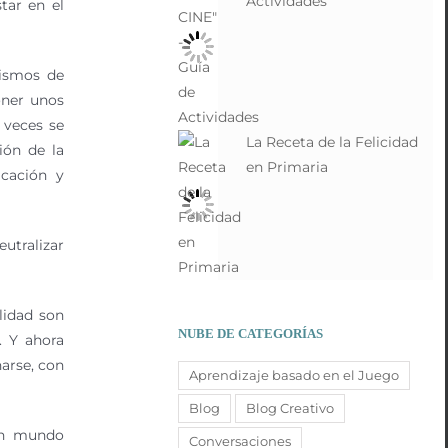
Actividades
tar en el
nismos de
oner unos
 veces se
La Receta de la Felicidad
ión de la
en Primaria
icación y
eutralizar
lidad son
NUBE DE CATEGORÍAS
. Y ahora
narse, con
Aprendizaje basado en el Juego
Blog
Blog Creativo
 un mundo
Conversaciones