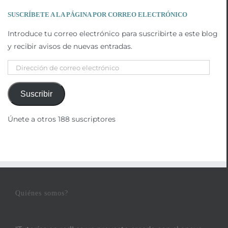
SUSCRÍBETE A LA PÁGINA POR CORREO ELECTRÓNICO
Introduce tu correo electrónico para suscribirte a este blog
y recibir avisos de nuevas entradas.
Dirección
de
correo
Suscribir
electrónico
Únete a otros 188 suscriptores
Quiénes somos?