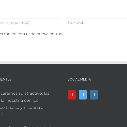
ectrónico con cada nueva entrada.
IENTES
SOCIAL MEDIA
aramos su atractivo: las
 la industria con los
de tabaco y nicotina al
o”