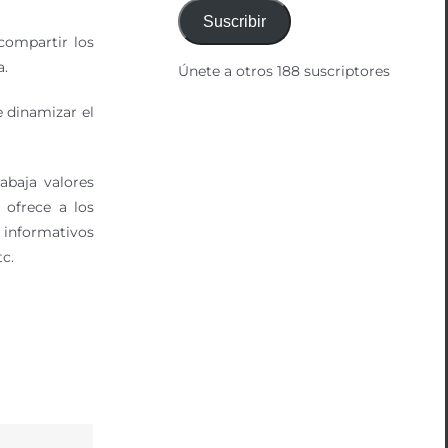
correo
Suscribir
electrónico
compartir los
a.
Únete a otros 188 suscriptores
 dinamizar el
abaja valores
ofrece a los
s informativos
tc.