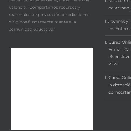
Servicios Sociales del Ayuntamiento de
Más claro q
Valencia. "Compartimos recursos y
de Arkano,
materiales de prevención de adicciones
Jóvenes y 
dirigidos fundamentalmente a la
los Entorno
comunidad educativa"
Curso Onli
Fumar: Cac
dispositivo
2026
Curso Onli
la detecci
comportam