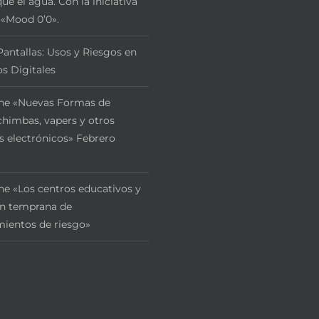
ue el agua. Con la iniciativa
 «Mood 0’0».
Pantallas: Usos y Riesgos en
s Digitales
ne «Nuevas Formas de
himbas, vapers y otros
s electrónicos» Febrero
ne «Los centros educativos y
ón temprana de
ientos de riesgo»