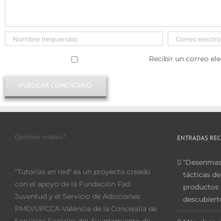
Recibir un correo el
Quiénes somos?
ENTRADAS REC
“Desenmasc
"Tutorías en red" es un proyecto creado
tácticas de
con el apoyo de la Fundación Fad
productos 
Juventud y el Servicio de Adicciones
descubiert
PMD/UPCCA-València de la Concejalía de