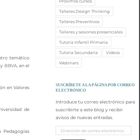
Próximos cursos
Talleres Design Thinking
Talleres Preventivos
Talleres y sesiones presenciales
Tutoria Infantil Primaria
Tutoria Secundaria
Videos
ntro temático
Webinars
y
BBVA
, en el
SUSCRÍBETE A LA PÁGINA POR CORREO
ón en Valores
ELECTRÓNICO
Introduce tu correo electrónico para
niversidad de
suscribirte a este blog y recibir
avisos de nuevas entradas.
Dirección
n Pedagogías
de