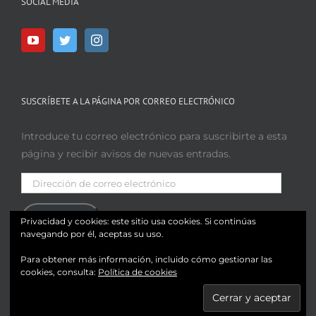
SOCIAL MEDIA
SUSCRÍBETE A LA PÁGINA POR CORREO ELECTRÓNICO
Introduce tu correo electrónico para suscribirte a esta
página y recibir avisos de nuevas entradas.
Dirección
de
correo
Suscribir
Privacidad y cookies: este sitio usa cookies. Si continúas
electrónico
navegando por él, aceptas su uso.
Únete a otros 188 suscriptores
Para obtener más información, incluido cómo gestionar las
cookies, consulta:
Política de cookies