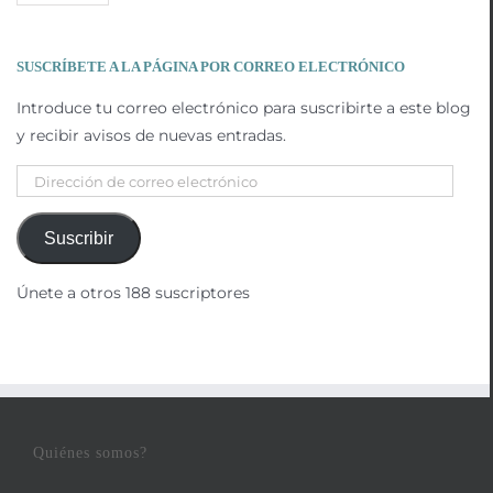
SUSCRÍBETE A LA PÁGINA POR CORREO ELECTRÓNICO
Introduce tu correo electrónico para suscribirte a este blog
y recibir avisos de nuevas entradas.
Dirección
de
correo
Suscribir
electrónico
Únete a otros 188 suscriptores
Quiénes somos?