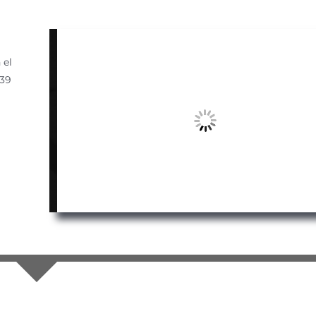
 el
939