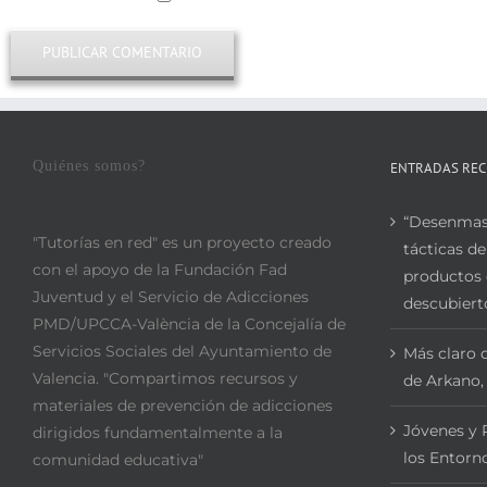
Quiénes somos?
ENTRADAS REC
“Desenmasc
"Tutorías en red" es un proyecto creado
tácticas de
con el apoyo de la Fundación Fad
productos 
Juventud y el Servicio de Adicciones
descubiert
PMD/UPCCA-València de la Concejalía de
Servicios Sociales del Ayuntamiento de
Más claro q
Valencia. "Compartimos recursos y
de Arkano,
materiales de prevención de adicciones
Jóvenes y 
dirigidos fundamentalmente a la
los Entorno
comunidad educativa"