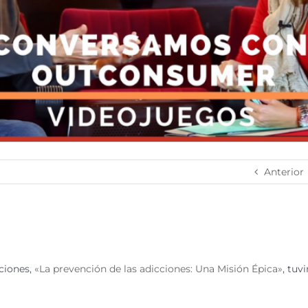
Anterior
ciones,
«La prevención de las adicciones: Una Misión Épica»
, tuv