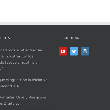
IENTES
SOCIAL MEDIA
aramos su atractivo: las
 la industria con los
de tabaco y nicotina al
o”
ue el agua. Con la iniciativa
 «Mood 0’0».
Pantallas: Usos y Riesgos en
s Digitales