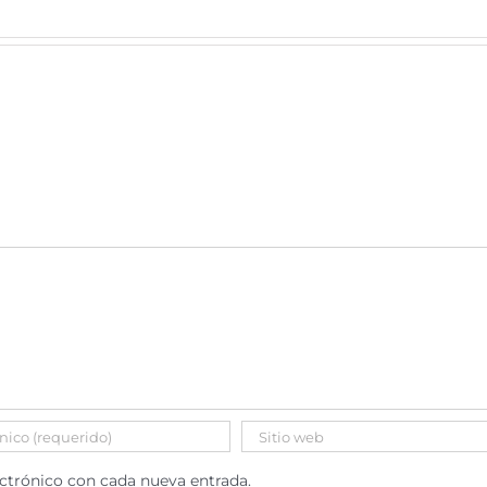
clases hace 15
años y me di
cuenta de que
podía enriquecer
el [...]
ectrónico con cada nueva entrada.