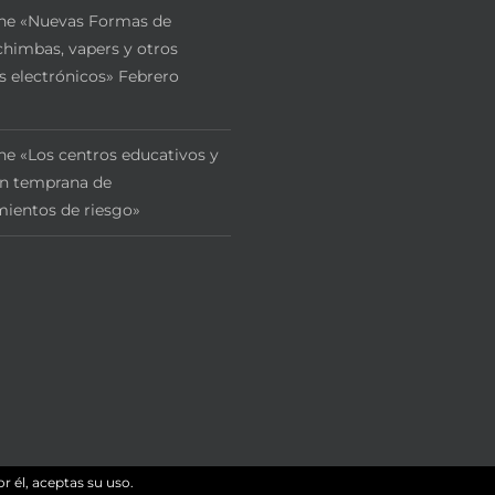
ne «Nuevas Formas de
himbas, vapers y otros
s electrónicos» Febrero
ne «Los centros educativos y
ón temprana de
ientos de riesgo»
r él, aceptas su uso.