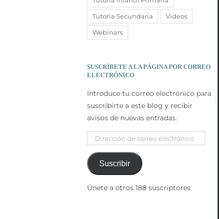
Tutoria Infantil Primaria
Tutoria Secundaria
Videos
Webinars
SUSCRÍBETE A LA PÁGINA POR CORREO
ELECTRÓNICO
Introduce tu correo electrónico para
suscribirte a este blog y recibir
avisos de nuevas entradas.
Dirección
de
correo
Suscribir
electrónico
Únete a otros 188 suscriptores