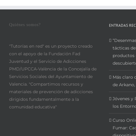
Quiénes somos?
ENTRADAS REC
“Desenmasc
"Tutorías en red" es un proyecto creado
tácticas de
con el apoyo de la Fundación Fad
productos 
Juventud y el Servicio de Adicciones
descubiert
PMD/UPCCA-València de la Concejalía de
Servicios Sociales del Ayuntamiento de
Más claro q
Valencia. "Compartimos recursos y
de Arkano,
materiales de prevención de adicciones
Jóvenes y 
dirigidos fundamentalmente a la
los Entorno
comunidad educativa"
Curso Onli
Fumar: Cac
dispositivo