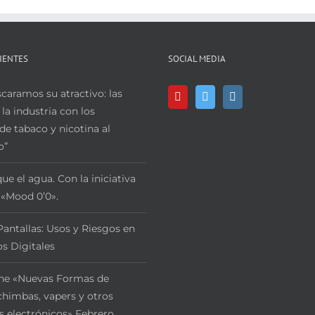
IENTES
SOCIAL MEDIA
aramos su atractivo: las
 la industria con los
de tabaco y nicotina al
o”
ue el agua. Con la iniciativa
 «Mood 0’0».
Pantallas: Usos y Riesgos en
s Digitales
ne «Nuevas Formas de
himbas, vapers y otros
s electrónicos» Febrero